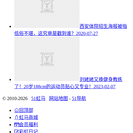
西安体院招生海报被指
低俗不堪，这究竟是戳到谁？
2020-07-27
刘姥姥又换健身教练
了！20岁188cm的运动员贴心又专业！
2023-02-07
© 2010-2026
51虹马
网站地图
-
51导航

回顶部

虹马商城

会员福利

彩虹日记