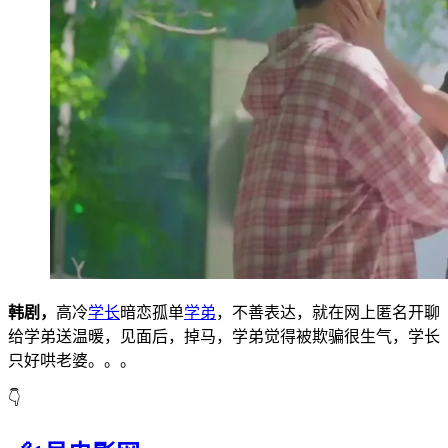
韩剧，
高冷
学长
暗恋孤单
学弟
，不善表达，就在网上匿名开聊
给学弟送温暖，见面后，掉马，学弟觉得被欺骗很生气，学长
只好哄老婆。。。
👇