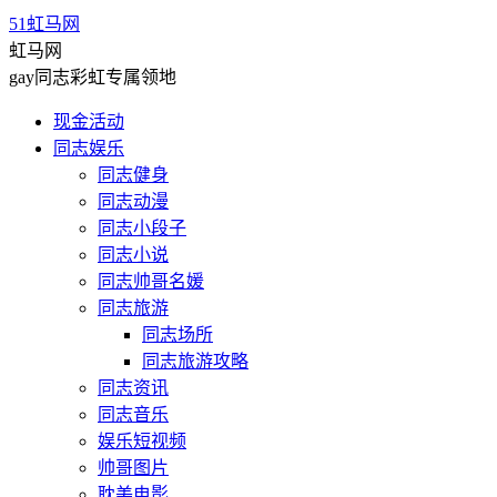
51虹马网
虹马网
gay同志彩虹专属领地
现金活动
同志娱乐
同志健身
同志动漫
同志小段子
同志小说
同志帅哥名媛
同志旅游
同志场所
同志旅游攻略
同志资讯
同志音乐
娱乐短视频
帅哥图片
耽美电影