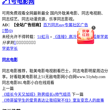
🔗1号电影网
可用免费观看全网最新最全 国内外耽美电影、同志电视剧、
同志综艺、同志动漫资源，乐享同志影视。
AD：
【全站广告招商】
百万同志gay专属社区广告
X

赞(
0
)
未经允许不得转载：
51虹马
»
《连接》高冷学长暗恋孤单学弟
分享到









学弟
学长
同志电影
同志电影推荐，耽美电影电视剧看巴士，同志电影明星周边分
享。好看耽美电影就上51无敌电影网小白网www.51yhdy.com
同志电影BL电影小白在线观看
上一篇
《组长今天又加班》熟男组长x帅气组员
下一篇
《帅哥留学生的爱意表达让我招架不住》室友变恋人的故事