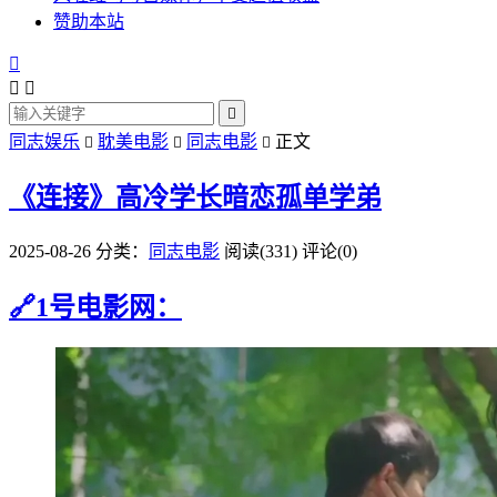
赞助本站




同志娱乐
耽美电影
同志电影
正文



《连接》高冷学长暗恋孤单学弟
2025-08-26
分类：
同志电影
阅读(331)
评论(0)
🔗1号电影网：