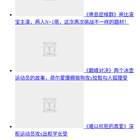
《倦怠症候群》爸比滚
宝主演，两人N+1搭，这次再次挑战不一样的题材！
《巅峰对决》两个冰壶
运动员的故事，荷尔蒙爆棚狼狗攻x狡黠勾人狐狸受
《难以抗拒的真爱》深
柜运动员攻x出柜学长受