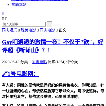
赞助本站




同志娱乐
耽美电影
同志电影
正文



Gay吧邂逅的激情一夜！不仅于"欲"，好
评超《断背山》？！
2020-05-18
分类：
同志电影
阅读(1854)
评论(0)
🔗1号电影网：
有人说：同性的爱情就是妈妈织的屎黄色毛衣，你明知是一针
一线凝聚的心血，却依然没脸穿它示以众人。可即便这样，每
次怀里抱着它，都依然会觉得，心里暖洋洋的。