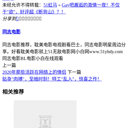
未经允许不得转载：
51虹马
»
Gay吧邂逅的激情一夜！不仅
于"欲"，好评超《断背山》？！
分享到









同志电影
同志电影推荐，耽美电影电视剧看巴士，同志电影明星周边分
享。好看耽美电影就上51无敌电影网小白网www.51yhdy.com
同志电影BL电影小白在线观看
上一篇
2020年那些活跃在网络上的情侣
下一篇
贴身"肉搏"，至暗时刻！特工"乱入"，惊喜之作！
相关推荐