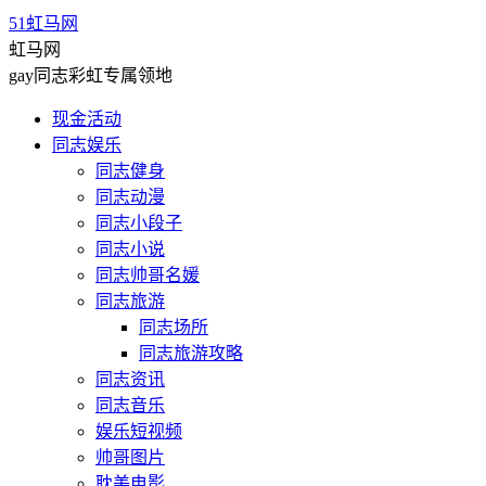
51虹马网
虹马网
gay同志彩虹专属领地
现金活动
同志娱乐
同志健身
同志动漫
同志小段子
同志小说
同志帅哥名媛
同志旅游
同志场所
同志旅游攻略
同志资讯
同志音乐
娱乐短视频
帅哥图片
耽美电影