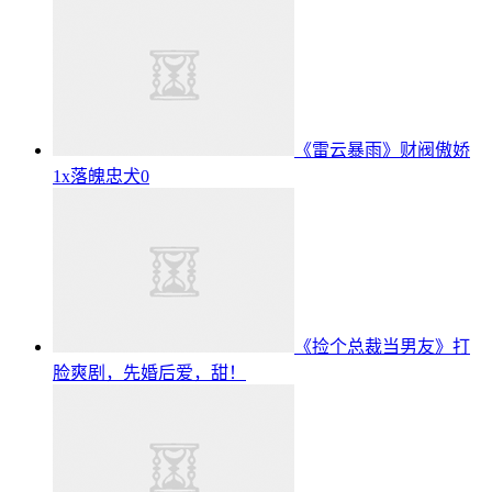
《雷云暴雨》财阀傲娇
1x落魄忠犬0
《捡个总裁当男友》打
脸爽剧，先婚后爱，甜！